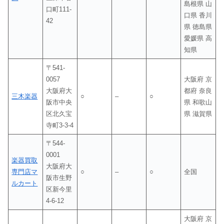
島根県 山
口町111-
口県 香川
42
県 徳島県
愛媛県 高
知県
〒541-
0057
大阪府 京
大阪府大
都府 奈良
三木楽器
○
–
○
阪市中央
県 和歌山
区北久宝
県 滋賀県
寺町3-3-4
〒544-
0001
楽器買取
大阪府大
専門店マ
○
–
○
全国
阪市生野
ルカート
区新今里
4-6-12
大阪府 京