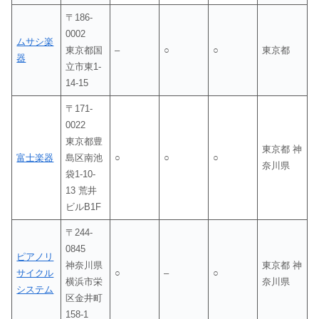
〒186-
0002
ムサシ楽
東京都国
–
○
○
東京都
器
立市東1-
14-15
〒171-
0022
東京都豊
東京都 神
富士楽器
島区南池
○
○
○
奈川県
袋1-10-
13 荒井
ビルB1F
〒244-
0845
ピアノリ
神奈川県
東京都 神
サイクル
○
–
○
横浜市栄
奈川県
システム
区金井町
158-1