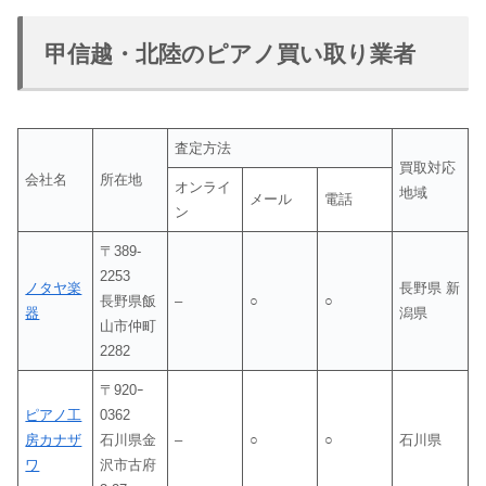
甲信越・北陸のピアノ買い取り業者
査定方法
買取対応
会社名
所在地
オンライ
地域
メール
電話
ン
〒389-
2253
ノタヤ楽
長野県 新
長野県飯
–
○
○
器
潟県
山市仲町
2282
〒920ｰ
ピアノ工
0362
房カナザ
石川県金
–
○
○
石川県
ワ
沢市古府