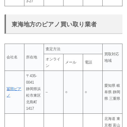
3-27
東海地方のピアノ買い取り業者
査定方法
買取対応
会社名
所在地
オンライ
地域
メール
電話
ン
〒435-
0041
愛知県 岐
冨田ピア
静岡県浜
–
○
○
阜県 静岡
ノ
松市東区
県 三重県
北島町
1417
北海道 東
京都 富山