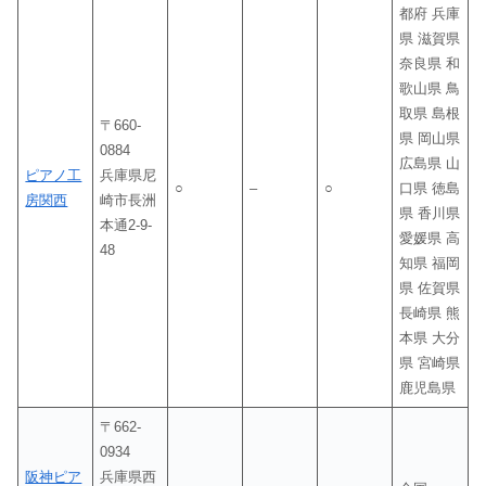
都府 兵庫
県 滋賀県
奈良県 和
歌山県 鳥
取県 島根
〒660-
県 岡山県
0884
広島県 山
ピアノ工
兵庫県尼
○
–
○
口県 徳島
房関西
崎市長洲
県 香川県
本通2-9-
愛媛県 高
48
知県 福岡
県 佐賀県
長崎県 熊
本県 大分
県 宮崎県
鹿児島県
〒662-
0934
阪神ピア
兵庫県西