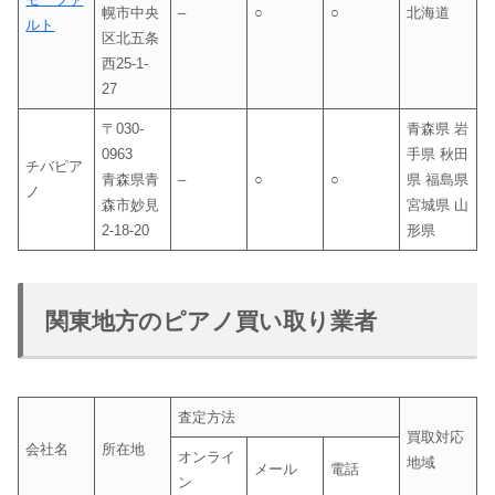
幌市中央
–
○
○
北海道
ルト
区北五条
西25-1-
27
〒030-
青森県 岩
0963
手県 秋田
チバピア
青森県青
–
○
○
県 福島県
ノ
森市妙見
宮城県 山
2-18-20
形県
関東地方のピアノ買い取り業者
査定方法
買取対応
会社名
所在地
オンライ
地域
メール
電話
ン