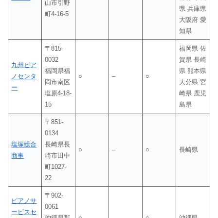
山市引野
県 兵庫県
町4-16-5
大阪府 愛
知県
〒815-
福岡県 佐
0032
賀県 長崎
九州ピア
福岡県福
県 熊本県
ノセンタ
○
–
○
岡市南区
大分県 宮
ー
塩原4-18-
崎県 鹿児
15
島県
〒851-
0134
塩塚総合
長崎県長
○
–
○
長崎県
商事
崎市田中
町1027-
22
〒902-
ピアノサ
0061
ービスセ
沖縄県那
○
–
○
沖縄県