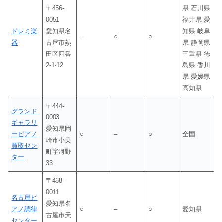
〒456-
県 石川県
0051
福井県 愛
ドレミ楽
愛知県名
知県 岐阜
–
○
○
器
古屋市熱
県 静岡県
田区四番
三重県 徳
2-1-12
島県 香川
県 愛媛県
高知県
〒444-
グランド
0003
ギャラリ
愛知県岡
ーピアノ
○
–
○
全国
崎市小美
買取セン
町字河野
ター
33
〒468-
0011
名古屋ピ
愛知県名
アノ調律
○
–
○
愛知県
古屋市天
センター