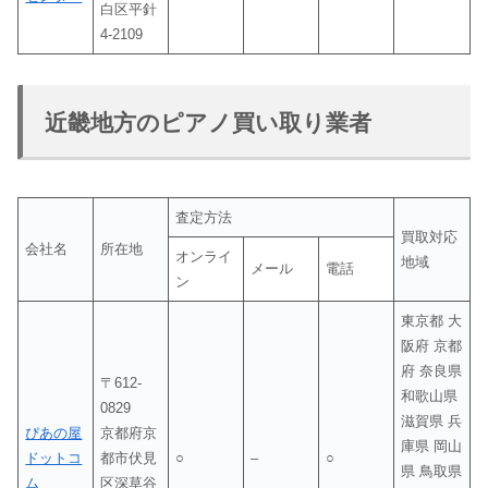
白区平針
4-2109
近畿地方のピアノ買い取り業者
査定方法
買取対応
会社名
所在地
オンライ
地域
メール
電話
ン
東京都 大
阪府 京都
府 奈良県
〒612-
和歌山県
0829
滋賀県 兵
ぴあの屋
京都府京
庫県 岡山
ドットコ
都市伏見
○
–
○
県 鳥取県
ム
区深草谷