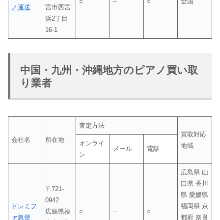
○
–
○
全国
ノ運送
宮市西宮
浜2丁目
16-1
中国・九州・沖縄地方のピアノ買い取
り業者
査定方法
買取対応
会社名
所在地
オンライ
地域
メール
電話
ン
広島県 山
口県 香川
〒721-
県 愛媛県
0942
ドレミフ
福岡県 京
広島県福
○
–
○
ァ急便
都府 奈良