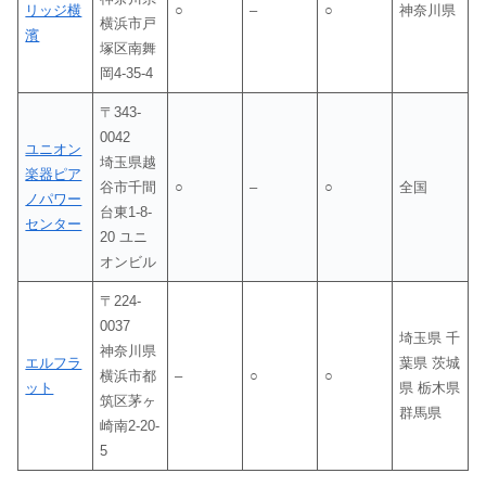
リッジ横
○
–
○
神奈川県
横浜市戸
濱
塚区南舞
岡4-35-4
〒343-
0042
ユニオン
埼玉県越
楽器ピア
谷市千間
○
–
○
全国
ノパワー
台東1-8-
センター
20 ユニ
オンビル
〒224-
0037
埼玉県 千
神奈川県
エルフラ
葉県 茨城
横浜市都
–
○
○
ット
県 栃木県
筑区茅ヶ
群馬県
崎南2-20-
5