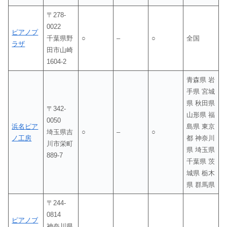
〒278-
0022
ピアノプ
千葉県野
○
–
○
全国
ラザ
田市山崎
1604-2
青森県 岩
手県 宮城
県 秋田県
〒342-
山形県 福
0050
浜名ピア
島県 東京
埼玉県吉
○
–
○
ノ工房
都 神奈川
川市栄町
県 埼玉県
889-7
千葉県 茨
城県 栃木
県 群馬県
〒244-
0814
ピアノブ
神奈川県