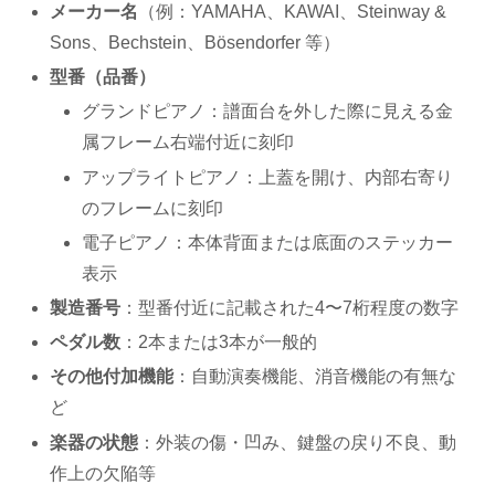
メーカー名
（例：YAMAHA、KAWAI、Steinway &
Sons、Bechstein、Bösendorfer 等）
型番（品番）
グランドピアノ：譜面台を外した際に見える金
属フレーム右端付近に刻印
アップライトピアノ：上蓋を開け、内部右寄り
のフレームに刻印
電子ピアノ：本体背面または底面のステッカー
表示
製造番号
：型番付近に記載された4〜7桁程度の数字
ペダル数
：2本または3本が一般的
その他付加機能
：自動演奏機能、消音機能の有無な
ど
楽器の状態
：外装の傷・凹み、鍵盤の戻り不良、動
作上の欠陥等